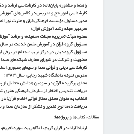
راهنما و مشاوره پایان‌نامه در کارشناسی ارشد و دک
کارشناسی امور حج و تدریس در کلاس‌های آموزشی ک
مدیر مسئول مؤسسه فرهنگی قرآن و عترت نور المجت
سردبیر مجله رشد آموزش قرآن؛
عضوه هیأت تحریریه مجلات «سفینه» و «رشد آموزش
مسؤول گروه قرآن در آموزش ضمن خدمت در سال‌های ۶۱ـ۸
مسؤول گروه دینی در مرکز تربیت معلم در برخی از
عضویت و شرکت در شورای معارف شبکه‌های صدا و
کارشناسی دینی و قرآنی صدا و سیمای جمهوری اسلام
مدرس نمونه دانشگاه شهید رجایی، سال ۱۳۸۳؛
محقق برگزیده قرآن در سومین همایش «تجلیل از پیشکس
دریافت تندیس افتخار از سازمان فرهنگی هنری شهرد
انتخاب به عنوان محقق ممتاز قرآنی (خادم قرآن) در نمایشگاه بین‌المللی قرآن در ر
دریافت ده‌ها لوح تقدیر و تشکر از سازمان صدا و س
مقالات، کتاب‌ها و پروژه‌ها:
ارتباط آیات در قران کریم با نگاهی به سوره تحریم،