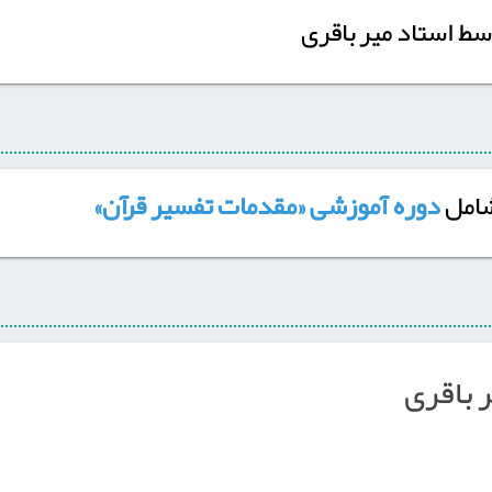
ط استاد میرباقری
شامل
دوره آموزشی «مقدمات تفسیر قرآن»
رباقری