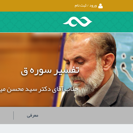
ورود / ثبت نام
تفسیر سوره ق
جناب آقای دکتر سید محسن می
معرفی