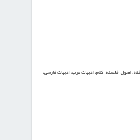
عالی انقلاب فرهنگی جهت هیأت علمی دانشگاه در سال ۱۳۶۵ در گرایش تفسیر و علوم قرآنی در ۹ درس: فقه، اصول، فلسفه، کلام، ادبیات عرب، ادبیات فارسی،